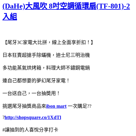
(DaHe)大風吹 8吋空調循環扇(TF-801)-2
入組
【尾牙3C家電大比拼，線上全面享折扣！】
日本狂賣超搶手除蟎機，迪士尼三明治機
多功能蒸氣烘烤箱，料理大師不鏽鋼電鍋
連自己都想要的夢幻尾牙家電！
一台送自己，一台抽奬用！
挑選尾牙抽獎商品來
ibon mart
一次購足??
?
http://shopsquare.co/1XdTl
#讓抽到的人喜悅分享打卡