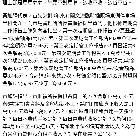
理上卻是馬馬虎虎，牛頭不對馬嘴，該收不收、該省不省。
黃旭輝代表，首先針對3年來有關文澳臨時攤販場東側停車場
出租問題，向市場管理所所長黄順福提出質詢；他根據定期會
工作報告上陳列內容指出，第一次定期會工作報告p32頁登記
共4次金額為1萬1,978元、第二次定期會工作報告P32頁登記共
6次金額為3萬7,946元、第三次定期會工作報告p32 頁登記共6
次金額為2萬7,088元、第四次定期會工作報告P38 頁登記共1
次金額為1,068元、第五次定期會工作報告p36 頁登記共3次金
額為3,204元，第六次定期會工作報告P38頁登記共7次金額為3
萬8,448元，合計這3年來共27次、登錄金額11萬9,732元與資料
金額13萬6,592元少了1萬6,860元。
黃旭輝指出，黃順福所長提供資料中的27次金額13萬6,592元
與6次定期會資料及金額都對不上，請問1.市庫真正收入是11
萬9,732元還是13萬6,592元？2.該地區每日出租費用一天多少
計？每日水費代手多少計？每日電費代收多少計？3.為何104
年4月16日至30次這15天，有承租單位卻沒有租金收入？為何
有營利行為但沒有租金收入？制度在那裏？公平嗎？