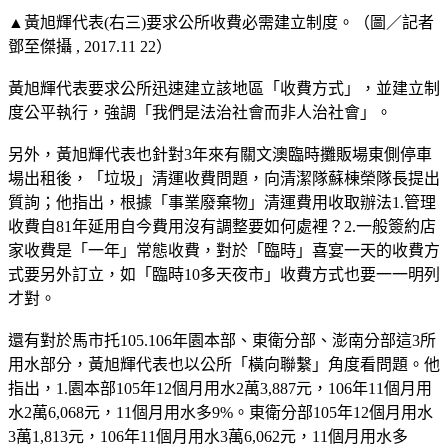
▲黃旭輝代表(右三)要求公所收費必需建立制度。（圖／記者
鄧至傑攝 , 2017.11 22）
黃旭輝代表要求公所迅速建立該地區「收費方式」，並建立制
度公平執行，強調「我們是法治社會而非人治社會」。
另外，黃旭輝代表也針對3年來有關文澳臨時攤販場東側停車
場出租後，「垃圾」清運收費問題，向清潔隊蘇棟榮隊長提出
質詢；他指出，根據「事業廢棄物」清運費用收取辦法1.管理
收費自81年延用自今費用沒有調整要如何處裡？2.一般簽約店
家收費是「一年」常態收費，對於「臨時」喜宴一天的收費方
式要另外訂立，如「臨時10多天夜市」收費方式也要一一明列
才對。
還有對於馬市托105.106年園本部、東衛分部、澎南分部這3所
用水部分，黃旭輝代表也以公所「橫向聯繫」角度看問題。他
指出，1.園本部105年12個月用水2萬3,887元，106年11個月用
水2萬6,068元，11個月用水多9%。東衛分部105年12個月用水
3萬1,813元，106年11個月用水3萬6,062元，11個月用水多