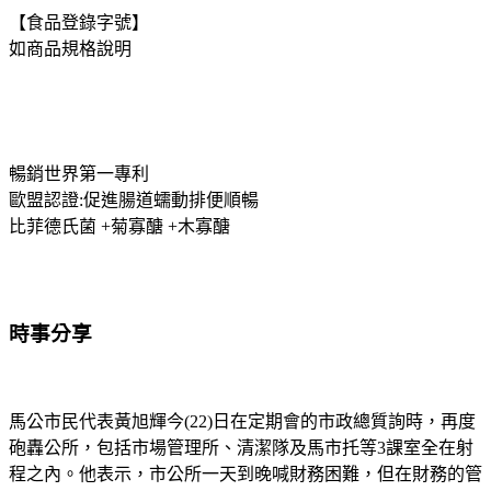
【食品登錄字號】
如商品規格說明
暢銷世界第一專利
歐盟認證:促進腸道蠕動排便順暢
比菲德氏菌 +菊寡醣 +木寡醣
時事分享
馬公市民代表黃旭輝今(22)日在定期會的市政總質詢時，再度
砲轟公所，包括市場管理所、清潔隊及馬市托等3課室全在射
程之內。他表示，市公所一天到晚喊財務困難，但在財務的管