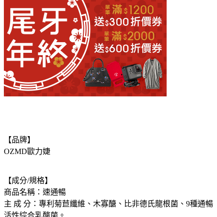
【品牌】
OZMD歐力婕
【成分/規格】
商品名稱：速通暢
主 成 分：專利菊苣纖維、木寡醣、比非德氏龍根菌、9種通暢
活性綜合乳酸菌。