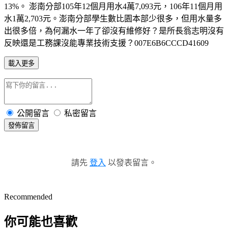
13%。 澎南分部105年12個月用水4萬7,093元，106年11個月用
水1萬2,703元。澎南分部學生數比園本部少很多，但用水量多
出很多倍，為何漏水一年了卻沒有維修好？是所長翁志明沒有
反映還是工務課沒能專業技術支援？007E6B6CCCD41609
載入更多
公開留言
私密留言
發佈留言
請先
登入
以發表留言。
Recommended
你可能也喜歡